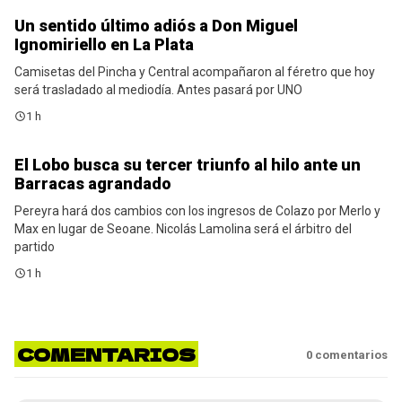
Un sentido último adiós a Don Miguel
Noticias
Ignomiriello en La Plata
Camisetas del Pincha y Central acompañaron al féretro que hoy
será trasladado al mediodía. Antes pasará por UNO
1 h
El Lobo busca su tercer triunfo al hilo ante un
Gimnasia
Barracas agrandado
Pereyra hará dos cambios con los ingresos de Colazo por Merlo y
Max en lugar de Seoane. Nicolás Lamolina será el árbitro del
partido
1 h
COMENTARIOS
0
comentarios