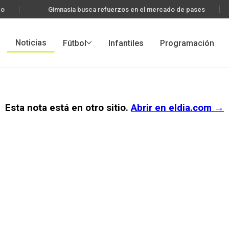
o
Gimnasia busca refuerzos en el mercado de pases
Noticias
Fútbol
Infantiles
Programación
Esta nota está en otro sitio.
Abrir en
eldia.com
→