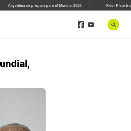
Argentina se prepara para el Mundial 2026
River Plate traba
undial,