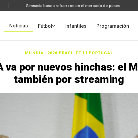
Gimnasia busca refuerzos en el mercado de pases
Noticias
Fútbol
Infantiles
Programación
MUNDIAL 2026
·
BRASIL
·
EEUU
·
PORTUGAL
A va por nuevos hinchas: el M
también por streaming