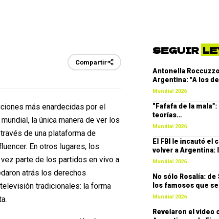
SEGUIR
LE
Compartir
Antonella Roccuzzo 
Argentina: "A los d
Mundial 2026
ficiones más enardecidas por el
"Fafafa de la mala":
teorías…
mundial, la única manera de ver los
Mundial 2026
 través de una plataforma de
El FBI le incautó el
uencer. En otros lugares, los
volver a Argentina: 
vez parte de los partidos en vivo a
Mundial 2026
edaron atrás los derechos
No sólo Rosalía: de
elevisión tradicionales: la forma
los famosos que se 
Mundial 2026
ta.
Revelaron el video 