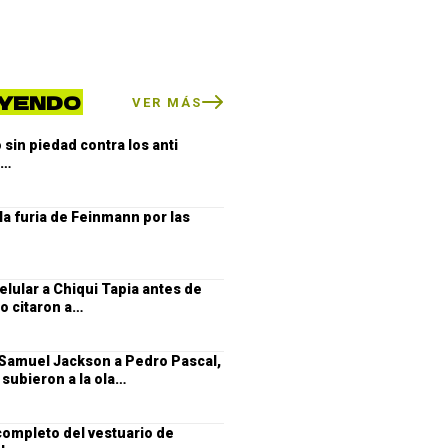
YENDO
VER MÁS
sin piedad contra los anti
e…
 la furia de Feinmann por las
 celular a Chiqui Tapia antes de
lo citaron a…
 Samuel Jackson a Pedro Pascal,
subieron a la ola…
completo del vestuario de