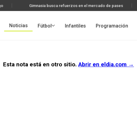
go
Gimnasia busca refuerzos en el mercado de pases
Noticias
Fútbol
Infantiles
Programación
Esta nota está en otro sitio.
Abrir en
eldia.com
→