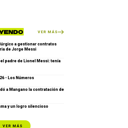
YENDO
VER MÁS
úrgico a gestionar contratos
oria de Jorge Messi
el padre de Lionel Messi: tenía
26 - Los Números
ó a Mangano la contratación de
ma y un logro silencioso
VER MÁS